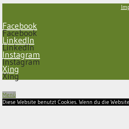
Im
Facebook
Facebook
LinkedIn
LinkedIn
Instagram
Instagram
Xing
Xing
Menü
Diese Website benutzt Cookies. Wenn du die Website