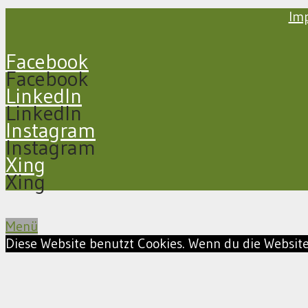
Im
Facebook
Facebook
LinkedIn
LinkedIn
Instagram
Instagram
Xing
Xing
Menü
Diese Website benutzt Cookies. Wenn du die Website