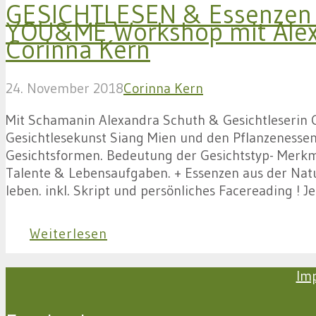
GESICHTLESEN & Essenzen a
YOU&ME Workshop mit Alex
Corinna Kern
24. November 2018
Corinna Kern
Mit Schamanin Alexandra Schuth & Gesichtleserin C
Gesichtlesekunst Siang Mien und den Pflanzenessen
Gesichtsformen. Bedeutung der Gesichtstyp- Merkma
Talente & Lebensaufgaben. + Essenzen aus der Natur
leben. inkl. Skript und persönliches Facereading ! J
Weiterlesen
Im