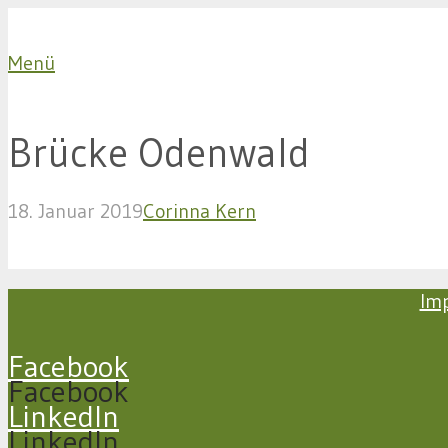
Menü
Brücke Odenwald
18. Januar 2019
Corinna Kern
Im
Facebook
Facebook
LinkedIn
LinkedIn