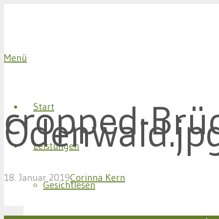
Menü
cropped-Brü
Start
Odenwald.jp
Leistungen
18. Januar 2019
Corinna Kern
Gesichtlesen