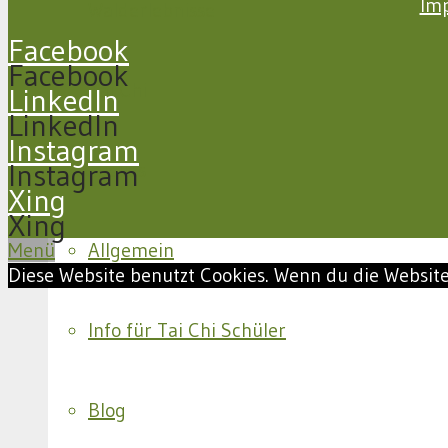
Im
Walderlebnisse
Facebook
Facebook
Tai Chi
LinkedIn
LinkedIn
Instagram
Instagram
Aktuelles
Xing
Xing
Menü
Allgemein
Diese Website benutzt Cookies. Wenn du die Website
Info für Tai Chi Schüler
Blog