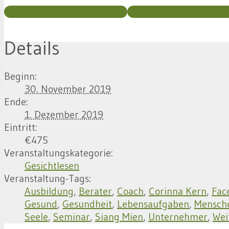
+ Google Kalender
+ Zu iCalendar h
Details
Beginn:
30. November 2019
Ende:
1. Dezember 2019
Eintritt:
€475
Veranstaltungskategorie:
Gesichtlesen
Veranstaltung-Tags:
Ausbildung
,
Berater
,
Coach
,
Corinna Kern
,
Fac
Gesund
,
Gesundheit
,
Lebensaufgaben
,
Mensch
Seele
,
Seminar
,
Siang Mien
,
Unternehmer
,
Wei