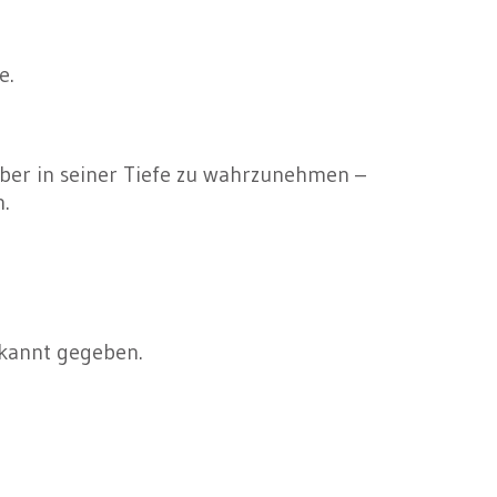
e.
r in seiner Tiefe zu wahrzunehmen –
n.
ekannt gegeben.