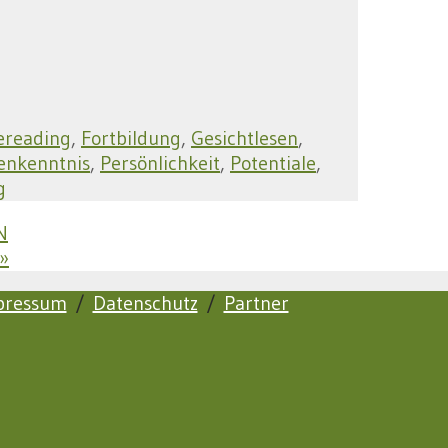
ereading
,
Fortbildung
,
Gesichtlesen
,
enkenntnis
,
Persönlichkeit
,
Potentiale
,
g
N
»
pressum
/
Datenschutz
/
Partner