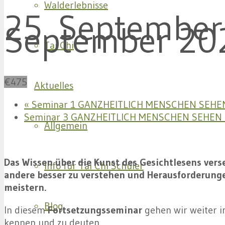
Walderlebnisse
25. September
September 20
Tai Chi
€475
Aktuelles
«
Seminar 1 GANZHEITLICH MENSCHEN SEHE
Seminar 3 GANZHEITLICH MENSCHEN SEHEN
Allgemein
Das Wissen über die Kunst des Gesichtlesens verse
Info für Tai Chi Schüler
andere besser zu verstehen und Herausforderung
meistern.
Blog
In diesem
Fortsetzungsseminar
gehen wir weiter i
kennen und zu deuten.