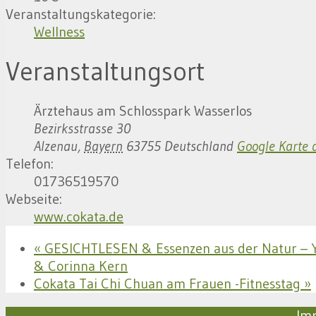
Veranstaltungskategorie:
Wellness
Veranstaltungsort
Ärztehaus am Schlosspark Wasserlos
Bezirksstrasse 30
Alzenau
,
Bayern
63755
Deutschland
Google Karte 
Telefon:
01736519570
Webseite:
www.cokata.de
«
GESICHTLESEN & Essenzen aus der Natur – 
& Corinna Kern
Cokata Tai Chi Chuan am Frauen -Fitnesstag
»
Im