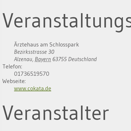
Veranstaltung
Ärztehaus am Schlosspark
Bezirksstrasse 30
Alzenau
,
Bayern
63755
Deutschland
Telefon:
01736519570
Webseite:
www.cokata.de
Veranstalter