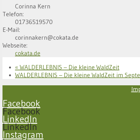
Corinna Kern
Telefon:
01736519570
E-Mail:
corinnakern@cokata.de
Webseite:
cokata.de
«
WALDERLEBNIS – Die kleine WaldZeit
WALDERLEBNIS – Die kleine WaldZeit im Sep
Im
Facebook
Facebook
LinkedIn
LinkedIn
Instagram