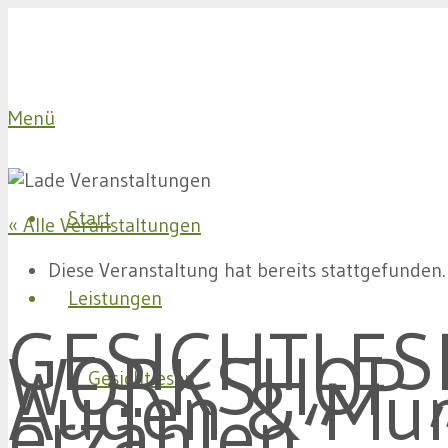
Menü
Start
« Alle Veranstaltungen
Diese Veranstaltung hat bereits stattgefunden.
Leistungen
GESICHTLES
WORKSHOP 
Augen & Mu
Gesichtlesen
erzählen“