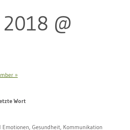
r 2018 @
tember
»
etzte Wort
d Emotionen, Gesundheit, Kommunikation