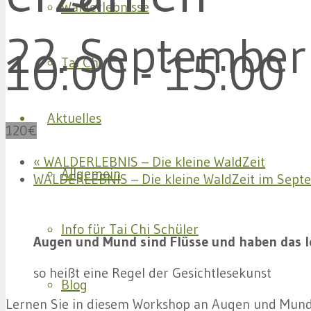
Walderlebnisse
22. Septembe
10:00
-
15:00
Tai Chi
Aktuelles
120€
«
WALDERLEBNIS – Die kleine WaldZeit
Allgemein
WALDERLEBNIS – Die kleine WaldZeit im Sep
Info für Tai Chi Schüler
Augen und Mund sind Flüsse und haben das l
so heißt eine Regel der Gesichtlesekunst
Blog
Lernen Sie in diesem Workshop an Augen und Mun