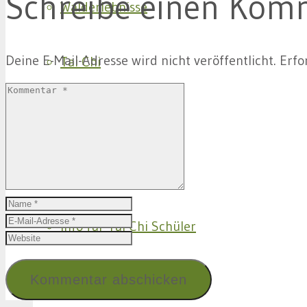
Schreibe einen Kom
Walderlebnisse
Deine E-Mail-Adresse wird nicht veröffentlicht.
Erfo
Tai Chi
Aktuelles
Allgemein
Info für Tai Chi Schüler
Blog