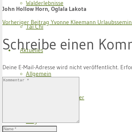
Walderlebnisse
John Hollow Horn, Oglala Lakota
Vorheriger Beitrag
Yvonne Kleemann Urlaubssemin
Tai Chi
Schreibe einen Kom
Aktuelles
Deine E-Mail-Adresse wird nicht veröffentlicht.
Erfo
Allgemein
Info für Tai Chi Schüler
Blog